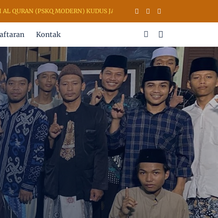
N (PSKQ MODERN) KUDUS JAWA TENGAH INDONESIA
aftaran
Kontak