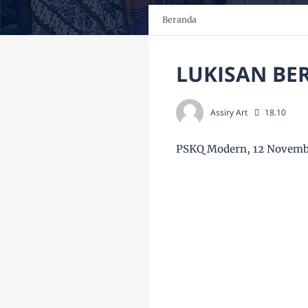
Beranda
LUKISAN BE
Assiry Art
18.10
PSKQ Modern, 12 Novemb