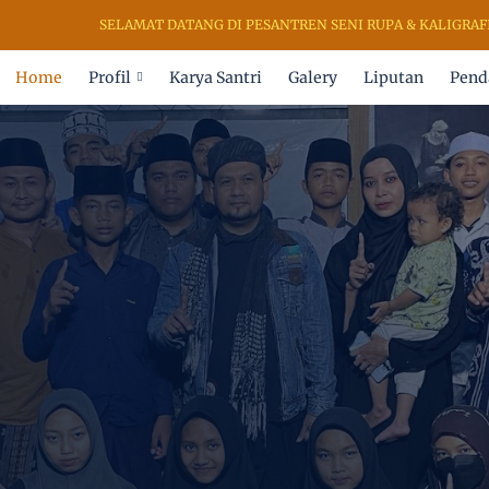
SELAMAT DATANG DI PESANTREN SENI RUPA & KALIGRAFI AL QURA
Home
Profil
Karya Santri
Galery
Liputan
Pend