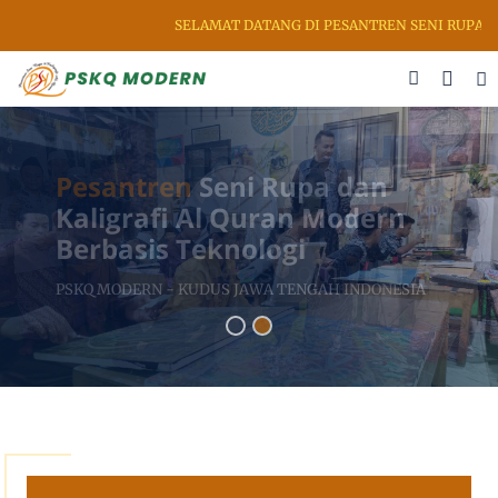
SELAMAT DATANG DI PESANTREN SENI RUPA & KA
Pesantren
Seni Rupa dan
Kaligrafi Berbasis Entrepreneur
PSK MODERN - KUDUS JAWA TENGAH INDON