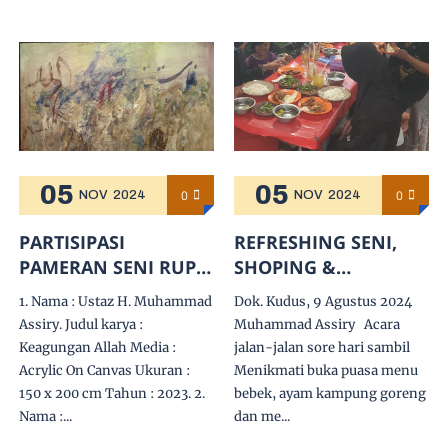
05
05
0
0
NOV
2024
NOV
2024
PARTISIPASI
REFRESHING SENI,
PAMERAN SENI RUPA
SHOPING &
" TEMU DHULUR"
KULINERAN DI
1. Nama : Ustaz H. Muhammad
Dok. Kudus, 9 Agustus 2024
PANTAI BANDENGAN
KUDUS BERSAMA
Assiry. Judul karya :
Muhammad Assiry Acara
JEPARA (10-18
SANTRI PSKQ
Keagungan Allah Media :
jalan-jalan sore hari sambil
AGUSTUS 2024)
MODERN DARI
Acrylic On Canvas Ukuran :
Menikmati buka puasa menu
MALAYSIA.
150 x 200 cm Tahun : 2023. 2.
bebek, ayam kampung goreng
Nama :...
dan me...