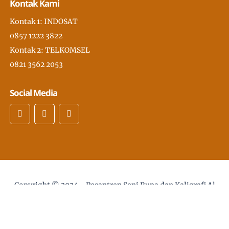
Kontak Kami
Kontak 1: INDOSAT
0857 1222 3822
Kontak 2: TELKOMSEL
0821 3562 2053
Social Media
Copyright © 2024 -
Pesantren Seni Rupa dan Kaligrafi Al
Quran Modern PSKQ, pertama di Asia Tenggara
- desain
web :
Sholikhan@gmail.com