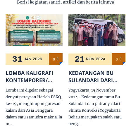
Berisi kegiatan santri, artikel dan berita lainnya
31
21
0
0
JAN
2026
NOV
2024
LOMBA KALIGRAFI
KEDATANGAN BU
KONTEMPORER/
SULANDARI DARI
MODERN TINGKAT
SHINTA KONVEKSI
Lomba ini digelar sebagai
Yogyakarta, 15 November
ASIA TENGGARA 2026
YOGYAKARTA
denyut perayaan Harlah PSKQ
2024. Kedatangan tamu Bu
ke-19, menghimpun goresan
Sulandari dan putranya dari
kalam dari Asia Tenggara
Shinta Konveksi Yogyakarta.
dalam satu samudra makna. Ia
Beliau merupakan salah satu
m...
peng...