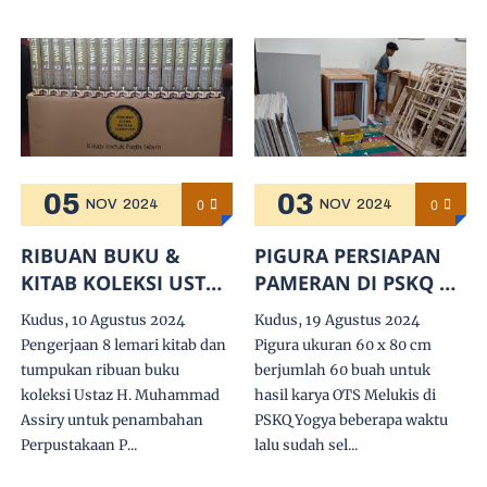
05
03
0
0
NOV
2024
NOV
2024
RIBUAN BUKU &
PIGURA PERSIAPAN
KITAB KOLEKSI USTAZ
PAMERAN DI PSKQ 4
MUHAMMAD ASSIRY
& ASSIRY ART SPACE
Kudus, 10 Agustus 2024
Kudus, 19 Agustus 2024
UNTUK
YOGYAKARTA
Pengerjaan 8 lemari kitab dan
Pigura ukuran 60 x 80 cm
PERPUSTAKAAN DI
tumpukan ribuan buku
berjumlah 60 buah untuk
PSKQ & CABANGNYA.
koleksi Ustaz H. Muhammad
hasil karya OTS Melukis di
Assiry untuk penambahan
PSKQ Yogya beberapa waktu
Perpustakaan P...
lalu sudah sel...