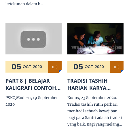
ketekunan dalam b...
05
05
0
0
OCT
2020
OCT
2020
PART 8 | BELAJAR
TRADISI TASHIH
KALIGRAFI CONTOH
HARIAN KARYA
HURUF KAF
KALIGRAFI DI PSKQ
PSKQ Modern, 19 September
Kudus, 23 September 2020.
SAMBUNG ALIF sd
MODERN
2020
Tradisi tashih rutin perhari
KAF |
menhadi sebuah kewajiban
Ust.H.Muhammad
bagi para Santri adalah tradisi
Assiry
yang baik. Bagi yang melang...