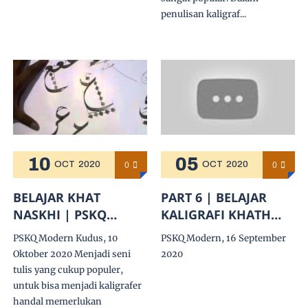
penulisan kaligraf...
10
05
0
0
OCT
2020
OCT
2020
BELAJAR KHAT
PART 6 | BELAJAR
NASKHI | PSKQ
KALIGRAFI KHATH
MODERN KUDUS
NASKHI HURUF
PSKQ Modern Kudus, 10
PSKQ Modern, 16 September
FA',QAF SAMBUNG
Oktober 2020 Menjadi seni
2020
'AIN s/d YA' |
tulis yang cukup populer,
Ust.H.Muhammad
untuk bisa menjadi kaligrafer
Assiry
handal memerlukan