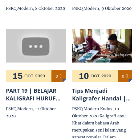
SAKAL TANDA BACA
(SANTRI PSKQ
PSKQ Modern, 8 Oktober 2020
PSKQ Modern, 9 Oktober 2020
KHATH NASKHI
KUDUS) BERSAMA
UST. H. MUHAMMAD
ASSIRY
15
10
0
0
OCT
2020
OCT
2020
PART 19 | BELAJAR
Tips Menjadi
KALIGRAFI HURUF
Kaligrafer Handal |
JIM, HA', KHA'
PSKQ Modern Kudus
PSKQ Modern, 12 Oktober
PSKQ Modern Kudus, 10
sambung sd NUN |
2020
Oktober 2020 Kaligrafi atau
Ust H. Muhammad
Khat dalam bahasa Arab
Assiry
merupakan seni islam yang
sangat popular. Dalam