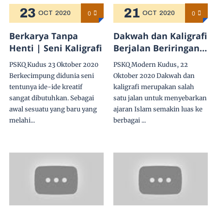
23
21
0
0
OCT
2020
OCT
2020
Berkarya Tanpa
Dakwah dan Kaligrafi
Henti | Seni Kaligrafi
Berjalan Beriringan |
Mas Lukman Kader
PSKQ Kudus 23 Oktober 2020
PSKQ Modern Kudus, 22
kaligrafi Ustaz.
Berkecimpung didunia seni
Oktober 2020 Dakwah dan
H.Muhammad Assiry
tentunya ide-ide kreatif
kaligrafi merupakan salah
sangat dibutuhkan. Sebagai
satu jalan untuk menyebarkan
awal sesuatu yang baru yang
ajaran Islam semakin luas ke
melahi...
berbagai ...