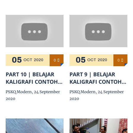
05
05
0
0
OCT
2020
OCT
2020
PART 10 | BELAJAR
PART 9 | BELAJAR
KALIGRAFI CONTOH
KALIGRAFI CONTOH
HURUF LAM
HURUF KAF
PSKQ Modern, 24 September
PSKQ Modern, 24 September
SAMBUNG ALIF sd YA'
SAMBUNG LAM s/d
2020
2020
| Ust H. Muhammad
YA' | Ust H.
Assiry
Muhammad Assiry