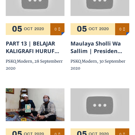
05
05
0
0
OCT
2020
OCT
2020
PART 13 | BELAJAR
Maulaya Sholli Wa
KALIGRAFI HURUF
Sallim | Presiden
MIM SAMBUNG LAM
Musik Sholawat ft.
PSKQ Modern, 28 Septemberr
PSKQ Modern, 30 September
sd YA' | Ust H.
Pesantren Tahfidz
2020
2020
Muhammad Assiry
Anak Manbaul Quran
Kudus
05
05
0
0
OCT
2020
OCT
2020