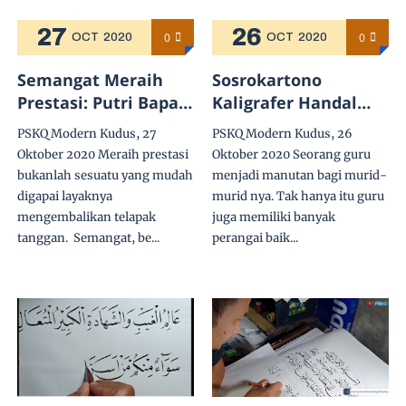
27
26
0
0
OCT
2020
OCT
2020
Semangat Meraih
Sosrokartono
Prestasi: Putri Bapak
Kaligrafer Handal
Assiry Meraih Juara 1
Inspirator Bapak
PSKQ Modern Kudus, 27
PSKQ Modern Kudus, 26
Perlombaan Kaligrafi
Assiry
Oktober 2020 Meraih prestasi
Oktober 2020 Seorang guru
bukanlah sesuatu yang mudah
menjadi manutan bagi murid-
digapai layaknya
murid nya. Tak hanya itu guru
mengembalikan telapak
juga memiliki banyak
tanggan. Semangat, be...
perangai baik...