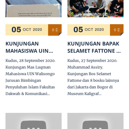
05
05
0
0
OCT
2020
OCT
2020
KUNJUNGAN
KUNJUNGAN BAPAK
MAHASISWA UIN
SELAMET FATTONE DI
WALISONGO UNTUK
MUSEUM KALIGRAFI
Kudus, 28 September 2020.
Kudus, 27 September 2020.
MENYERAHKAN
INDONESIA & ASSIRY
Kunjungan Mas Luqman
Muhammad Assiry.
SKRIPSI
ART GALLERY
Mahasiswa UIN Walisongo
Kunjungan Bos Selamet
PENELITIANNYA
Jurusan Bimbingan
Fattone dan 8 bosku lainnya
Penyuluhan Islam Fakultas
dari Jakarta dan Bogor di
Dakwah & Komunikasi...
Museum Kaligraf...