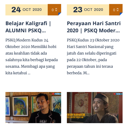
24
23
0
0
OCT
2020
OCT
2020
Belajar Kaligrafi |
Perayaan Hari Santri
ALUMNI PSKQ
2020 | PSKQ Modern
MODERN KUDUS
Kudus
PSKQ Modern Kudus 24
PSKQ Kudus 23 Oktober 2020
JATENG
Oktober 2020 Memiliki hobi
Hari Santri Nasional yang
atau keahlian tidak ada
jatuh dan selalu diperingati
salahnya kita berbagi kepada
pada 22 Oktober, pada
sesama. Membagi apa yang
perayaan tahun ini terasa
kita ketahui ...
berbeda. M...