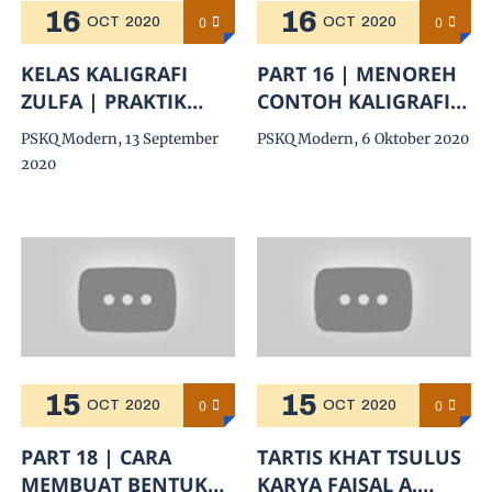
16
16
0
0
OCT
2020
OCT
2020
KELAS KALIGRAFI
PART 16 | MENOREH
ZULFA | PRAKTIK
CONTOH KALIGRAFI
BELAJAR KHAT
KHATH NASKHI QS.
PSKQ Modern, 13 September
PSKQ Modern, 6 Oktober 2020
DIWANI UNTUK
AL BAQARAH AYAT:
2020
PEMULA
08
15
15
0
0
OCT
2020
OCT
2020
PART 18 | CARA
TARTIS KHAT TSULUS
MEMBUAT BENTUK
KARYA FAISAL A.