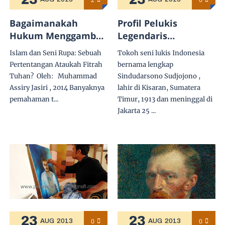
Bagaimanakah
Profil Pelukis
Hukum Menggambar
Legendaris
Dan Membuat
Indonesia, S.
Islam dan Seni Rupa: Sebuah
Tokoh seni lukis Indonesia
Patung Makhluk
Sudjojono
Pertentangan Ataukah Fitrah
bernama lengkap
Bernyawa?
Tuhan? Oleh: Muhammad
Sindudarsono Sudjojono ,
Assiry Jasiri , 2014 Banyaknya
lahir di Kisaran, Sumatera
pemahaman t...
Timur, 1913 dan meninggal di
Jakarta 25 ...
23
23
0
0
AUG
2013
AUG
2013