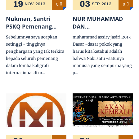
19
03
0
0
NOV
2013
SEP
2013
Nukman, Santri
NUR MUHAMMAD
PSKQ Pemenang
DAN
Saguhati Kaligrafi
KESEMPURNAAN
Sebelumnya saya ucapkan
muhammad assiry jasiri,2013
Tingkat
ATAS DIRI NABI.SAW
setinggi - tingginya
Dasar -dasar pokok yang
Internasional TIIAF
penghargaan yang tak terkira
harus kita ketahui adalah
MALAYSIA 2013
kepada seluruh pemenang
bahwa Nabi satu -satunya
dalam lomba kaligrafi
manusia yang sempurna yang
internasional di m...
p...