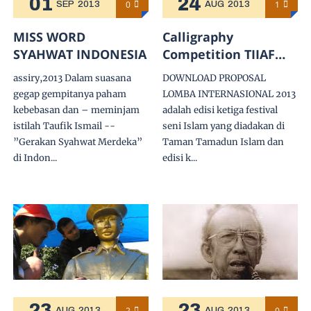
01
24
0
1
SEP
2013
AUG
2013
MISS WORD
Calligraphy
SYAHWAT INDONESIA
Competition TIIAF
2013
assiry,2013 Dalam suasana
DOWNLOAD PROPOSAL
gegap gempitanya paham
LOMBA INTERNASIONAL 2013
kebebasan dan – meminjam
adalah edisi ketiga festival
istilah Taufik Ismail --
seni Islam yang diadakan di
”Gerakan Syahwat Merdeka”
Taman Tamadun Islam dan
di Indon...
edisi k...
23
23
2
0
AUG
2013
AUG
2013