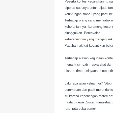
Peserta kontes kecantikan itu s
diperas susunya untuk dijual, t
keuntungan siapa? yang pasti k
Terhadap orang yang menyatakan 
keberaniannya. Itu omong koson
diunggulkan. Percayalah .........
keberaniannya yang mengagumkan
Padahal hakikat kecantikan bukan
Terhadap alasan kegunaan kontes 
menarik simpati masyarakat dan 
bisa on time, pelayanan hotel p
Lalu, apa jalan keluarnya? ”Stop
perempuan dan pasti merendahkan
itu karena kepentingan materi s
modaro dewe .Susah mnasehati 
rata -rata suka pamer.