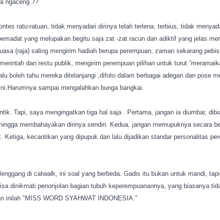
da ngaceng ??
ntes ratu-ratuan, tidak menyadari dirinya telah terlena, terbius, tidak men
u pemadat yang melupakan begitu saja zat -zat racun dan adiktif yang jelas 
uasa (raja) saling mengirim hadiah berupa perempuan, zaman sekarang pebi
erintah dan restu publik, mengirim perempuan pilihan untuk turut ”meramai
kalu boleh tahu mereka ditelanjangi ,difoto dalam berbagai adegan dan pose 
ni.Harumnya sampai mengalahkan bunga bangkai.
tik. Tapi, saya mengingatkan tiga hal saja . Pertama, jangan ia diumbar, dibi
n hingga membahayakan dirinya sendiri. Kedua, jangan memupuknya secara be
it. Ketiga, kecantikan yang dipupuk dan lalu dijadikan standar personalitas p
nggang di catwalk, ini soal yang berbeda. Gadis itu bukan untuk mandi, tapi
isa dinikmati penonjolan bagian tubuh keperempuanannya, yang biasanya tidak
takan inilah "MISS WORD SYAHWAT INDONESIA."