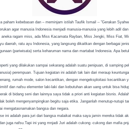
 paham kebebasan dan – meminjam istilah Taufik Ismail -- ”Gerakan Syahwa
ukan agar manusia Indonesia menjadi manusia-manusia yang lebih adil dan
 aneka ragam miss, ada Miss Kacamata Rayban, Miss Jengki, Miss Fiat, M
ayu daerah, ratu ayu Indonesia, yang langsung dikaitkan dengan berbagai jenis
naan (pariwisata) serta keharuman nama dan martabat Indonesia. Apa betul
eperti yang dilakukan sampai sekarang adalah suatu penipuan, di samping pe
sia) perempuan. Tujuan kegiatan ini adalah tak lain dari meraup keuntungan 
renang, rumah mode, salon kecantikan, dengan mengeksploitasi kecantikan 
imitif dan nafsu elementer laki-laki dan kebutuhan akan uang untuk bisa hi
erak di bidang seni dan lainnya saya tidak a priori anti kegiatan bisnis. Ada
idak boleh mengenyampingkan begitu saja etika. Janganlah menutup-nutupi tar
pai mengatasnamakan bangsa dan negara.
rse ini adalah para juri dari bangsa malaikat maka saya jamin mereka tidak ak
an juga nafsu.Tapi ini yang mnjadi Juri adalah cukong -cukong dan mafia pn