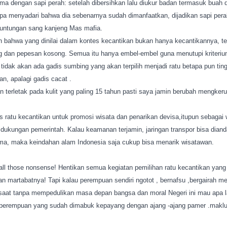
ama dengan sapi perah: setelah dibersihkan lalu diukur badan termasuk buah
anpa menyadari bahwa dia sebenarnya sudah dimanfaatkan, dijadikan sapi per
euntungan sang kanjeng Mas mafia.
bahwa yang dinilai dalam kontes kecantikan bukan hanya kecantikannya, tet
g dan pepesan kosong. Semua itu hanya embel-embel guna menutupi kriteriu
., tidak akan ada gadis sumbing yang akan terpilih menjadi ratu betapa pun ting
, apalagi gadis cacat .
 terletak pada kulit yang paling 15 tahun pasti saya jamin berubah mengkeru
ratu kecantikan untuk promosi wisata dan penarikan devisa,itupun sebagai w
dukungan pemerintah. Kalau keamanan terjamin, jaringan transpor bisa diand
rima, maka keindahan alam Indonesia saja cukup bisa menarik wisatawan.
 all those nonsense! Hentikan semua kegiatan pemilihan ratu kecantikan yang
 martabatnya! Tapi kalau perempuan sendiri ngotot , bernafsu ,bergairah me
esaat tanpa mempedulikan masa depan bangsa dan moral Negeri ini mau apa 
perempuan yang sudah dimabuk kepayang dengan ajang -ajang pamer .mak