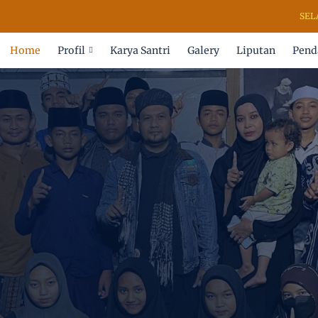
SELAMAT D
Home
Profil
Karya Santri
Galery
Liputan
Pend