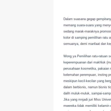
Dalam suasana gegap gempitanya
memang suara-suara yang menyer
sedang marak-maraknya promosi
kolor di samping pemilihan ratu 
semuanya, demi manfaat dan kegu
Wong ya Pemilihan ratu-ratuan s
keperempuanan dari makhluk (manu
perusahaan kosmetika, pakaian 
kelemahan perempuan, insting pr
meskipun kecil-kecilan yang berg
dalam berbisnis, namun bisnis t
dalih muluk-muluk, sampai-sam
Jika yang mnjadi juri Miss Unive
mwereka tidak memiliki kelamin d