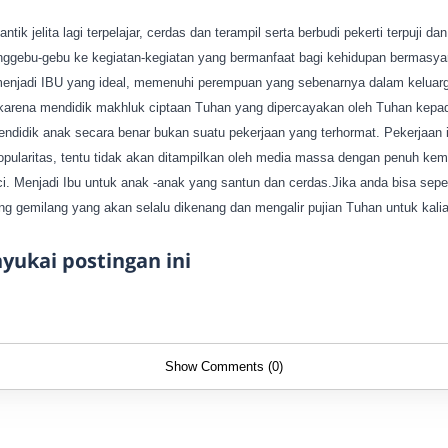
tik jelita lagi terpelajar, cerdas dan terampil serta berbudi pekerti terpuji da
ggebu-gebu ke kegiatan-kegiatan yang bermanfaat bagi kehidupan bermasyar
menjadi IBU yang ideal, memenuhi perempuan yang sebenarnya dalam keluarg
karena mendidik makhluk ciptaan Tuhan yang dipercayakan oleh Tuhan kep
idik anak secara benar bukan suatu pekerjaan yang terhormat. Pekerjaan 
pularitas, tentu tidak akan ditampilkan oleh media massa dengan penuh keme
. Menjadi Ibu untuk anak -anak yang santun dan cerdas.Jika anda bisa sepe
g gemilang yang akan selalu dikenang dan mengalir pujian Tuhan untuk kali
ukai postingan ini
Show Comments (0)