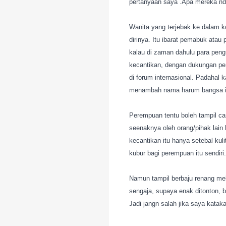
pertanyaan saya .Apa mereka n
Wanita yang terjebak ke dalam ko
dirinya. Itu ibarat pemabuk ata
kalau di zaman dahulu para peng
kecantikan, dengan dukungan pem
di forum internasional. Padahal 
menambah nama harum bangsa i
Perempuan tentu boleh tampil can
seenaknya oleh orang/pihak lai
kecantikan itu hanya setebal kul
kubur bagi perempuan itu sendiri.
Namun tampil berbaju renang mele
sengaja, supaya enak ditonton, b
Jadi jangn salah jika saya ka