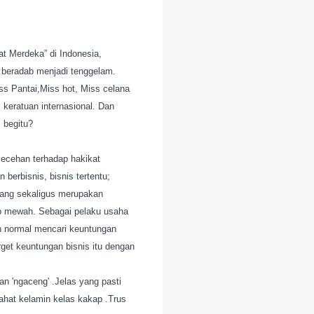
t Merdeka” di Indonesia,
 beradab menjadi tenggelam.
iss
Pantai,Miss hot, Miss celana
 keratuan internasional. Dan
 begitu?
lecehan terhadap hakikat
berbisnis, bisnis tertentu;
yang sekaligus merupakan
dup mewah. Sebagai pelaku usaha
lah normal mencari keuntungan
get keuntungan bisnis itu dengan
an 'ngaceng' .Jelas yang pasti
jahat kelamin kelas kakap .Trus