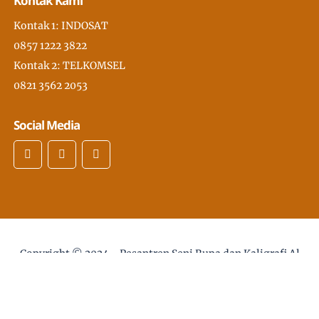
Kontak Kami
Kontak 1: INDOSAT
0857 1222 3822
Kontak 2: TELKOMSEL
0821 3562 2053
Social Media
Copyright © 2024 -
Pesantren Seni Rupa dan Kaligrafi Al
Quran Modern PSKQ, pertama di Asia Tenggara
- desain
web :
Sholikhan@gmail.com