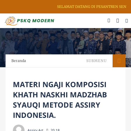
SELAMAT DATANG DI PESANTREN SENI RU
Beranda
SUBMENU
MATERI NGAJI KOMPOSISI
KHATH NASKHI MADZHAB
SYAUQI METODE ASSIRY
INDONESIA.
Assiry Art
20.18