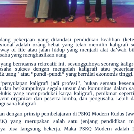
idang pekerjaan yang dilandasi pendidikan keahlian
(ket
esional adalah orang
hebat yang telah memilih kaligrafi s
 way of life atau jalan hidup yang menjadi alat da’wah bi
usaha yang menghasilkan uang.
yang bernuansa rekreatif ini, sesungguhnya seorang kaligr
usaha sukses dengan mengolah kaligrafi atau pekerjaan
k uang” atau “pundi-pundi” yang bernilai ekonomis tinggi.
“penyulapan kaligrafi jadi profesi”, bukan semata kesen
u dan berkumpulnya segala unsur dan komunitas dalam satu
pelukis yang memproduksi karya kaligrafi, penikmat sepert
event organizer dan peserta lomba, dan pengusaha.
Lebih da
gusaha kaligrafi.
alan dengan prinsip pembelajaran di PSKQ Modern Kudus Jaw
K) yang merupakan salah satu jenjang pendidikan m
nya bisa langsung bekerja. Maka PSKQ Modern adalah P