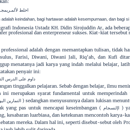
kan:
اخلط لألمـريمجـا
n adalah keindahan, bagi hartawan adalah kesempurnaan, dan bagi si 
grafi Indonesia Ustadz KH. Didin Sirojuddin Ar, ada beberap
fer profesional dan enterpreneur sukses. Kiat-kiat tersebut m
professional adalah dengan memantapkan tulisan, tidak h
sulus, Farisi, Diwani, Diwani Jali, Riq’ah, dan Kufi dit
ggup menatanya jadi karya yang indah melalui belajar, lat
atakan penyair ini:
داوم على الدرس التف
jangan tinggalkan pelajaran. Sebab dengan belajar, ilmu me
an ini merupakan syarat fundamental untuk memperindah 
) sedangkan menyusunnya dalam lukisan menuntut
التمارين ال
tak yang pas untuk mencapai keseimbangan (
) ya
اإلنسجام
g, kesabaran luarbiasa, dan ketekunan mencontoh karya-ka
ebatan mereka. Dalam hal ini, seperti disebut-sebut oleh P
a jauh lebih sulit daripada