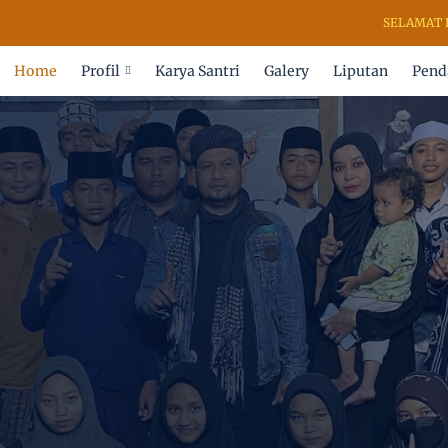
SELAMAT DATANG DI
Home
Profil
Karya Santri
Galery
Liputan
Pend