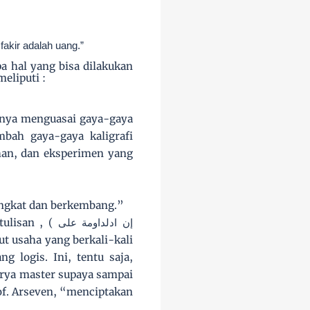
fakir adalah uang.”
a hal yang bisa dilakukan
eliputi :
anya menguasai gaya-gaya
ambah gaya-gaya kaligrafi
ihan, dan eksperimen yang
ningkat dan berkembang.”
tulisan , (
إن ادلداومة على
 usaha yang berkali-kali
ng logis. Ini, tentu saja,
rya master supaya sampai
rof. Arseven, “menciptakan