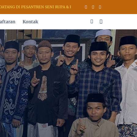
 PESANTREN SENI RUPA & KALIGRAFI AL QURAN (PSKQ MODERN) KUDU
aftaran
Kontak