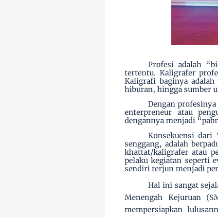
Profesi adalah “b
tertentu. Kaligrafer prof
Kaligrafi baginya
adalah
hiburan, hingga sumber 
Dengan profesinya 
enterpreneur atau peng
dengannya menjadi “pabri
Konsekuensi dari 
senggang, adalah berpad
khattat/kaligrafer atau 
pelaku kegiatan seperti 
sendiri terjun
menjadi pen
Hal ini sangat sej
Menengah Kejuruan (SM
mempersiapkan lulusan