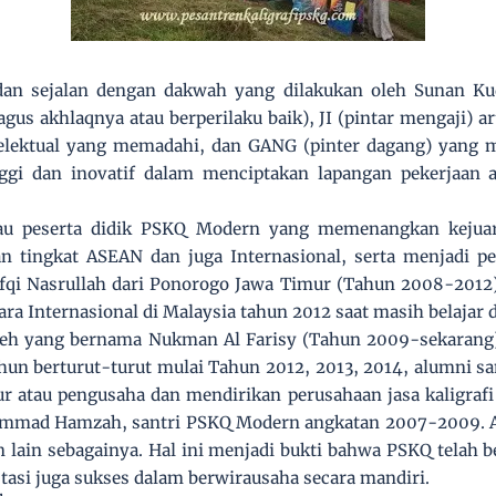
 dan sejalan dengan dakwah yang dilakukan oleh Sunan Ku
us akhlaqnya atau berperilaku baik), JI (pintar mengaji) a
elektual yang memadahi, dan GANG (pinter dagang) yang 
inggi dan inovatif dalam menciptakan lapangan pekerjaan
au peserta didik PSKQ Modern yang memenangkan kejuara
an tingkat ASEAN dan juga Internasional, serta menjadi pe
i Nasrullah dari Ponorogo Jawa Timur (Tahun 2008-2012), 
ra Internasional di Malaysia tahun 2012 saat masih belajar
Aceh yang bernama Nukman Al Farisy (Tahun 2009-sekarang)
tahun berturut-turut mulai Tahun 2012, 2013, 2014, alumni 
r atau pengusaha dan mendirikan perusahaan jasa kaligrafi 
ammad Hamzah, santri PSKQ Modern angkatan 2007-2009. An
n lain sebagainya. Hal ini menjadi bukti bahwa PSKQ telah 
tasi juga sukses dalam berwirausaha secara mandiri.