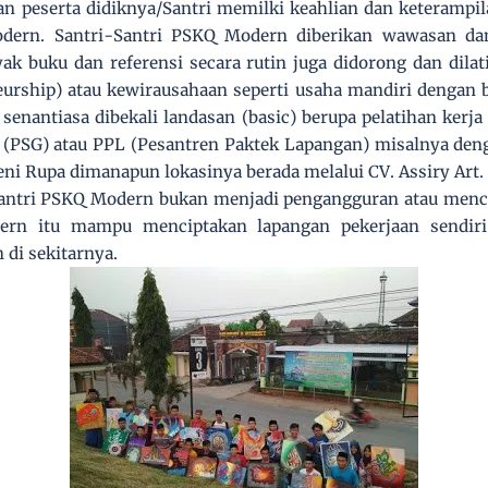
n peserta didiknya/Santri memilki keahlian dan keterampila
dern. Santri-Santri PSKQ Modern diberikan wawasan da
k buku dan referensi secara rutin juga didorong dan dilat
eurship) atau kewirausahaan seperti usaha mandiri dengan b
enantiasa dibekali landasan (basic) berupa pelatihan kerja
 (PSG) atau PPL (Pesantren Paktek Lapangan) misalnya den
Seni Rupa dimanapun lokasinya berada melalui CV. Assiry Art.
antri PSKQ Modern bukan menjadi pengangguran atau mencar
ern itu mampu menciptakan lapangan pekerjaan sendir
 di sekitarnya.