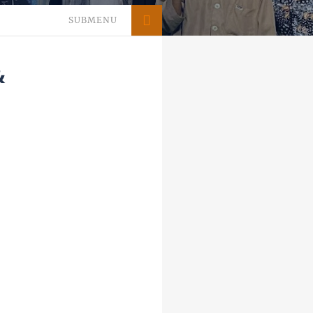
SUBMENU
&