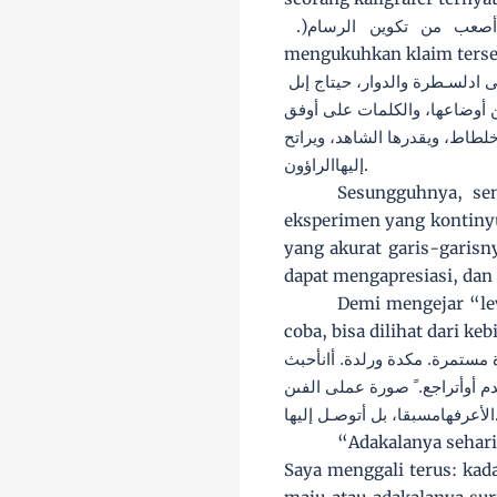
.)
أصعب من تكوين الرسام
mengukuhkan klaim terse
ى ادلسـطرة والدوار، حيتاج إىل
 أوضاعها، والكلمات على أوفق
لطاط، ويقدرها الشاهد، ويراتح
.
إليهاالراؤون
Sesungguhnya, sen
eksperimen yang kontinyu
yang akurat garis-garisn
dapat mengapresiasi, dan 
Demi mengejar “lev
coba, bisa dilihat dari k
مستمرة. مكدة ورلدة. أانأحبث
 أوأتراجع. ً صورة عملى الفىن
الأعرفهامسبقا، بل أتوصـل إليها
“Adakalanya sehari
Saya menggali terus: kad