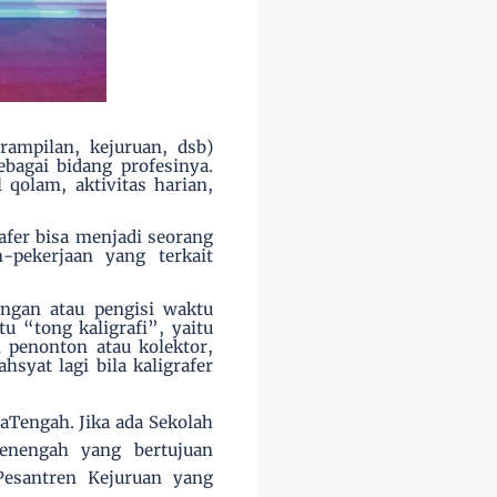
erampilan, kejuruan, dsb)
ebagai bidang profesinya.
l qolam,
aktivitas harian,
afer bisa menjadi seorang
-pekerjaan yang terkait
angan atau pengisi waktu
 “tong kaligrafi”, yaitu
i penonton atau kolektor,
hsyat lagi bila kaligrafer
aTengah. Jika ada Sekolah
enengah yang bertujuan
esantren Kejuruan yang