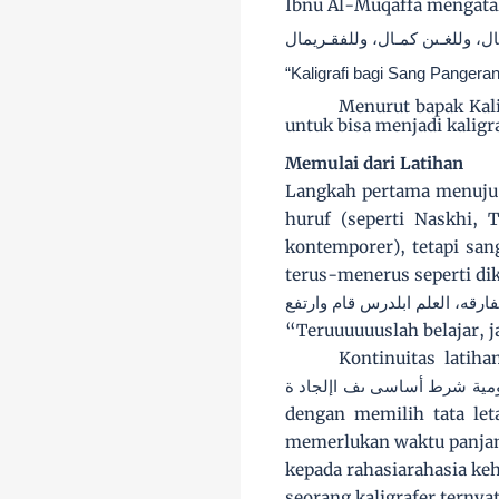
Ibnu Al-Muqaffa mengata
ل، وللغـىن كمـال، وللفقـريمال
“Kaligrafi bagi Sang Pangera
Menurut bapak Kali
untuk bisa menjadi kaligra
Memulai dari Latihan
Langkah pertama menuju 
huruf (seperti Naskhi, T
kontemporer), tetapi san
terus-menerus seperti dik
ارقه، العلم ابلدرس قام وارتفع
“Teruuuuuuslah belajar, 
Kontinuitas latih
يومية شرط أساسى ىف اإلجاد ة
dengan memilih tata le
memerlukan waktu panjan
kepada rahasiarahasia keh
seorang kaligrafer ternyat