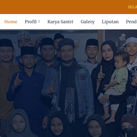
SELAMAT D
Home
Profil
Karya Santri
Galery
Liputan
Pend