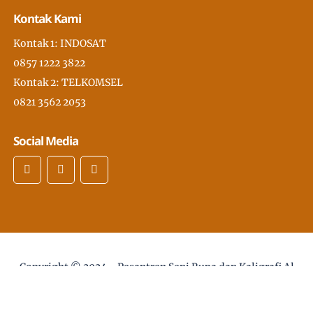
Kontak Kami
Kontak 1: INDOSAT
0857 1222 3822
Kontak 2: TELKOMSEL
0821 3562 2053
Social Media
Copyright © 2024 -
Pesantren Seni Rupa dan Kaligrafi Al
Quran Modern PSKQ, pertama di Asia Tenggara
- desain
web :
Sholikhan@gmail.com