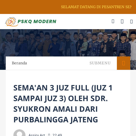
SELAMAT DATANG DI PESANTREN SENI R
Beranda
SUBMENU
SEMA'AN 3 JUZ FULL (JUZ 1
SAMPAI JUZ 3) OLEH SDR.
SYUKRON AMALI DARI
PURBALINGGA JATENG
Assiry Art
22.49