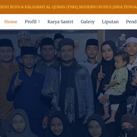
RUPA & KALIGRAFI AL QURAN (PSKQ MODERN) KUDUS JAWA TENGAH IN
Home
Profil
Karya Santri
Galery
Liputan
Pend