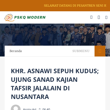
SELAMAT DATANG DI PESANTREN SENI RUPA 
Beranda
SUBMENU
KHR. ASNAWI SEPUH KUDUS;
UJUNG SANAD KAJIAN
TAFSIR JALALAIN DI
NUSANTARA
Assiry Art
06.40