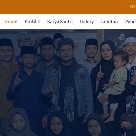
SELAMAT 
Home
Profil
Karya Santri
Galery
Liputan
Pend