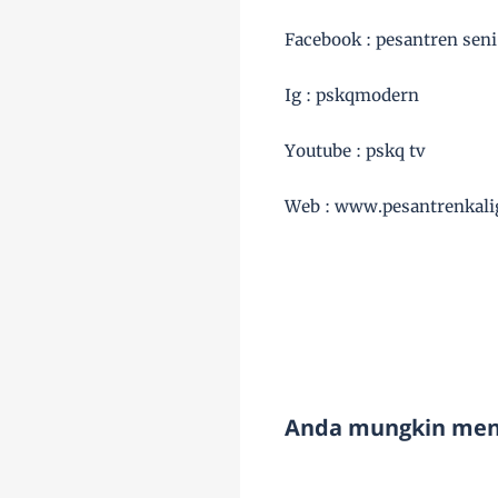
Facebook : pesantren seni
Ig : pskqmodern
Youtube : pskq tv
Web : www.pesantrenkalig
Anda mungkin meny