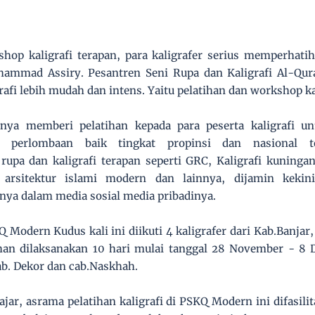
shop kaligrafi terapan, para kaligrafer serius memperhati
hammad Assiry. Pesantren Seni Rupa dan Kaligrafi Al-Qu
afi lebih mudah dan intens. Yaitu pelatihan dan workshop ka
ya memberi pelatihan kepada para peserta kaligrafi un
perlombaan baik tingkat propinsi dan nasional t
upa dan kaligrafi terapan seperti GRC, Kaligrafi kuningan, u
 arsitektur islami modern dan lainnya, dijamin kekini
ya dalam media sosial media pribadinya.
Q Modern Kudus kali ini diikuti 4 kaligrafer dari Kab.Banjar
ihan dilaksanakan 10 hari mulai tanggal 28 November - 8 
cab. Dekor dan cab.Naskhah.
jar, asrama pelatihan kaligrafi di PSKQ Modern ini difasil