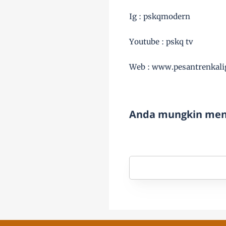
Ig : pskqmodern
Youtube : pskq tv
Web : www.pesantrenkali
Anda mungkin meny