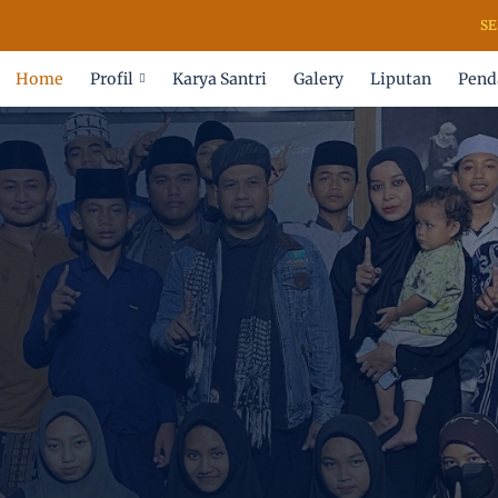
SELAMAT 
Home
Profil
Karya Santri
Galery
Liputan
Pend