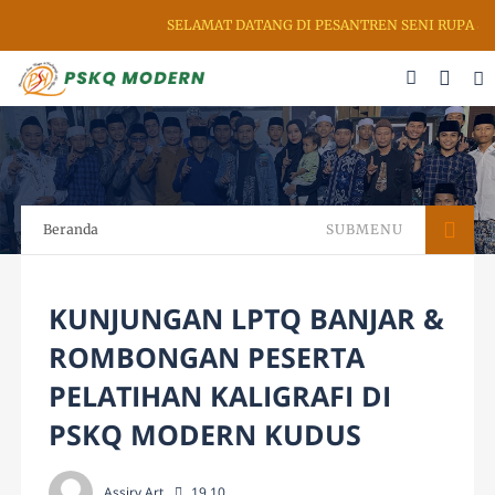
SELAMAT DATANG DI PESANTREN SENI RUPA & KA
Beranda
SUBMENU
KUNJUNGAN LPTQ BANJAR &
ROMBONGAN PESERTA
PELATIHAN KALIGRAFI DI
PSKQ MODERN KUDUS
Assiry Art
19.10