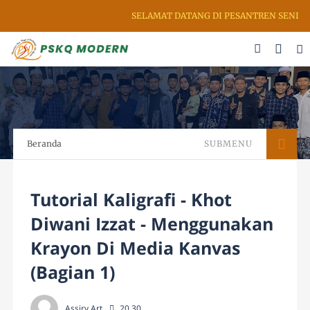
SELAMAT DATANG DI PESANTREN SENI RU
Beranda
SUBMENU
Tutorial Kaligrafi - Khot
Diwani Izzat - Menggunakan
Krayon Di Media Kanvas
(Bagian 1)
Assiry Art
20.30