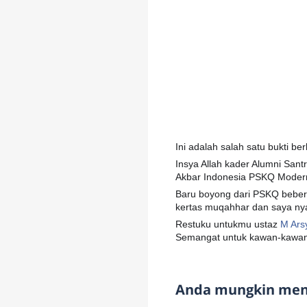
Ini adalah salah satu bukti b
Insya Allah kader Alumni San
Akbar Indonesia PSKQ Moder
Baru boyong dari PSKQ bebera
kertas muqahhar dan saya ny
Restuku untukmu ustaz
M Ars
Semangat untuk kawan-kawan
Anda mungkin meny