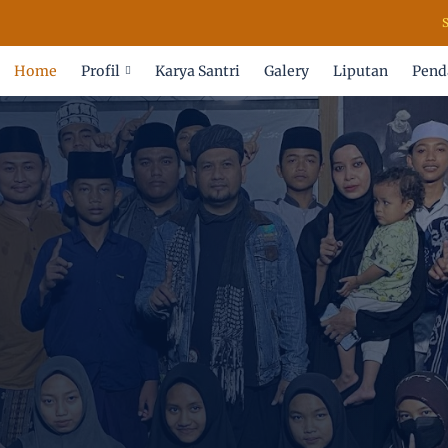
SELA
Home
Profil
Karya Santri
Galery
Liputan
Pend