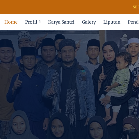
SELAMAT 
Home
Profil
Karya Santri
Galery
Liputan
Pend