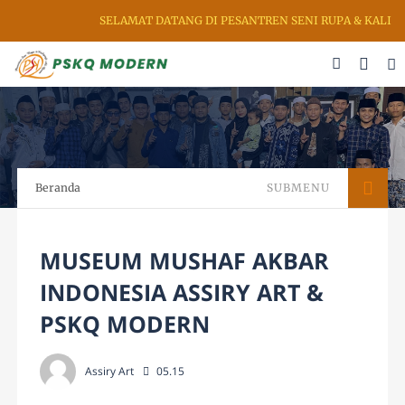
SELAMAT DATANG DI PESANTREN SENI RUPA & KALIGRA
Beranda
SUBMENU
MUSEUM MUSHAF AKBAR
INDONESIA ASSIRY ART &
PSKQ MODERN
Assiry Art
05.15