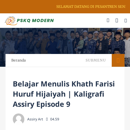
SELAMAT DATANG DI PESANTREN SENI RU
Beranda
SUBMENU
Belajar Menulis Khath Farisi
Huruf Hijaiyah | Kaligrafi
Assiry Episode 9
Assiry Art
04.59