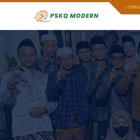
T DATANG DI PESANTREN SENI RUPA & KALIGRAFI AL QURAN (PSKQ M