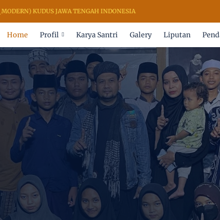
ODERN) KUDUS JAWA TENGAH INDONESIA
Home
Profil
Karya Santri
Galery
Liputan
Pend