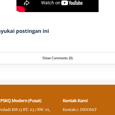
ukai postingan ini
Show Comments (0)
 PSKQ Modern (Pusat)
Kontak Kami
wodadi KM 13 RT. 03 / RW. 01,
Kontak 1: INDOSAT