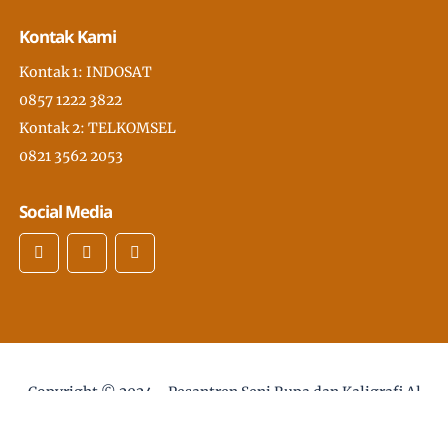
Kontak Kami
Kontak 1: INDOSAT
0857 1222 3822
Kontak 2: TELKOMSEL
0821 3562 2053
Social Media
Copyright © 2024 -
Pesantren Seni Rupa dan Kaligrafi Al
Quran Modern PSKQ, pertama di Asia Tenggara
- desain
web :
Sholikhan@gmail.com