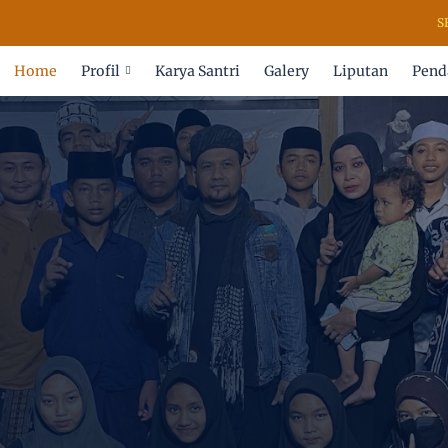
SELAM
Home
Profil
Karya Santri
Galery
Liputan
Pend