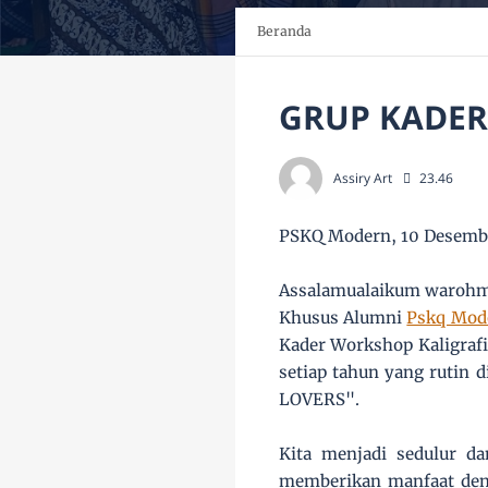
Beranda
GRUP KADER
Assiry Art
23.46
PSKQ Modern, 10 Desemb
Assalamualaikum warohma
Khusus Alumni
Pskq Mod
Kader Workshop Kaligrafi
setiap tahun yang rutin 
LOVERS".
Kita menjadi sedulur da
memberikan manfaat deng