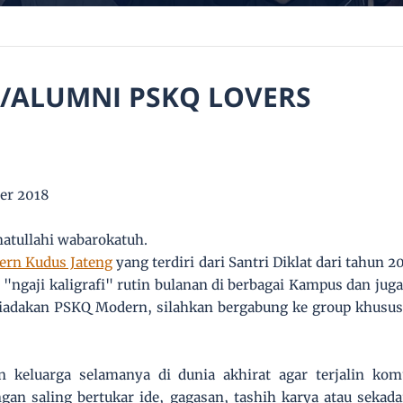
/ALUMNI PSKQ LOVERS
er 2018
tullahi wabarokatuh.
ern Kudus Jateng
yang terdiri dari Santri Diklat dari tahun 
 "ngaji kaligrafi" rutin bulanan di berbagai Kampus dan jug
diadakan PSKQ Modern, silahkan bergabung ke group khusus
n keluarga selamanya di dunia akhirat agar terjalin kom
an saling bertukar ide, gagasan, tashih karya atau sek