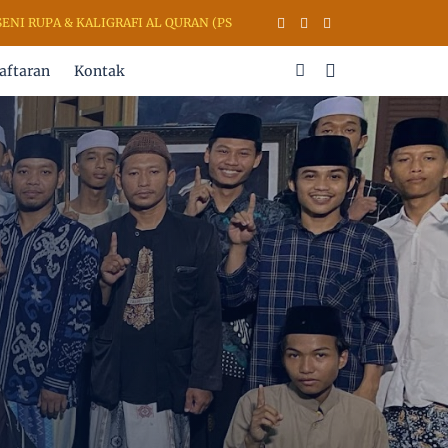
RUPA & KALIGRAFI AL QURAN (PSKQ MODERN) KUDUS JAWA TENGAH IN
aftaran
Kontak