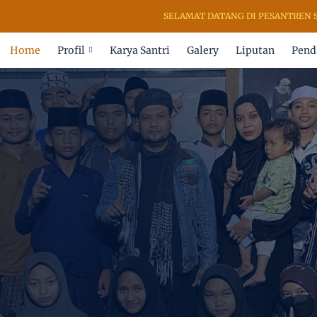
SELAMAT DATANG DI PESANTREN SENI 
Home
Profil
Karya Santri
Galery
Liputan
Pend