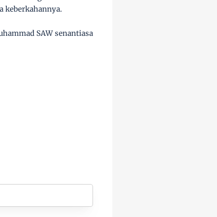
na keberkahannya.
h Muhammad SAW senantiasa