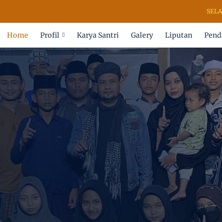
SELAMAT D
Home
Profil
Karya Santri
Galery
Liputan
Pend