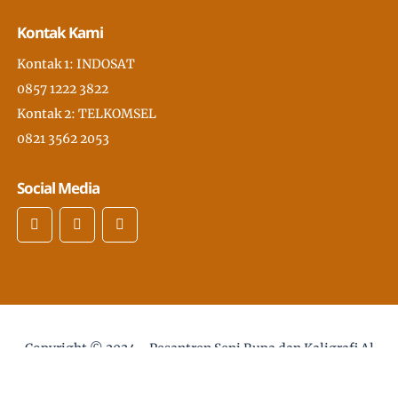
Kontak Kami
Kontak 1: INDOSAT
0857 1222 3822
Kontak 2: TELKOMSEL
0821 3562 2053
Social Media
Copyright © 2024 -
Pesantren Seni Rupa dan Kaligrafi Al
Quran Modern PSKQ, pertama di Asia Tenggara
- desain
web :
Sholikhan@gmail.com