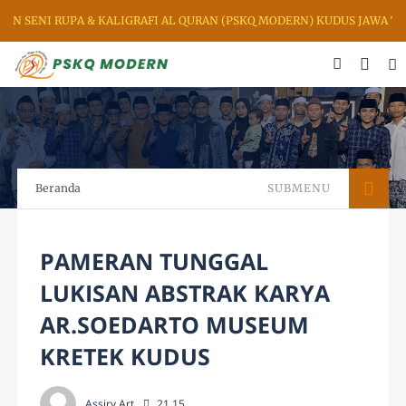
 RUPA & KALIGRAFI AL QURAN (PSKQ MODERN) KUDUS JAWA TENGAH I
Beranda
SUBMENU
PAMERAN TUNGGAL
LUKISAN ABSTRAK KARYA
AR.SOEDARTO MUSEUM
KRETEK KUDUS
Assiry Art
21.15