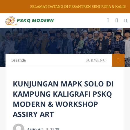
SELAMAT DATANG DI PESANTREN SENI RUPA & KALIGRAFI AL QU
Beranda
SUBMENU
KUNJUNGAN MAPK SOLO DI
KAMPUNG KALIGRAFI PSKQ
MODERN & WORKSHOP
ASSIRY ART
Assiry Art
21.29