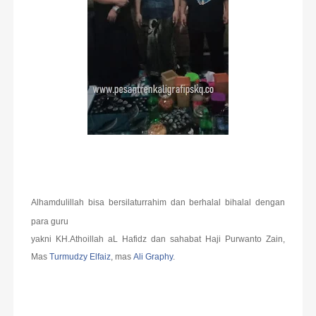
Alhamdulillah bisa bersilaturrahim dan berhalal bihalal dengan
para guru
yakni KH.Athoillah aL Hafidz dan sahabat Haji Purwan
to Zain,
Mas
Turmudzy Elfaiz
, mas
Ali Graphy
.