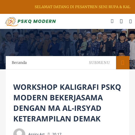
SELAMAT DATANG DI PESANTREN SENI RUPA & KALIGRAFI AL Q
Beranda
SUBMENU
WORKSHOP KALIGRAFI PSKQ
MODERN BEKERJASAMA
DENGAN MA AL-IRSYAD
KETERAMPILAN DEMAK
Assiry Art
20.17