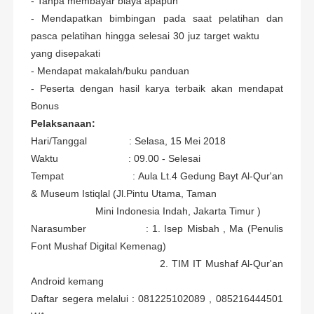
- Tanpa membayar biaya apapun
- Mendapatkan bimbingan pada saat pelatihan dan
pasca pelatihan hingga selesai 30 juz target waktu
yang disepakati
- Mendapat makalah/buku panduan
- Peserta dengan hasil karya terbaik akan mendapat
Bonus
Pelaksanaan:
Hari/Tanggal : Selasa, 15 Mei 2018
Waktu : 09.00 - Selesai
Tempat : Aula Lt.4 Gedung Bayt Al-Qur'an
& Museum Istiqlal (Jl.Pintu Utama, Taman
Mini Indonesia Indah, Jakarta Timur )
Narasumber : 1. Isep Misbah , Ma (Penulis
Font Mushaf Digital Kemenag)
2. TIM IT Mushaf Al-Qur'an
Android kemang
Daftar segera melalui : 081225102089 , 085216444501