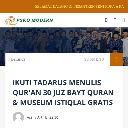
SELAMAT DATANG DI PESANTREN SENI RUPA & KALIG
Beranda
SUBMENU
IKUTI TADARUS MENULIS
QUR'AN 30 JUZ BAYT QURAN
& MUSEUM ISTIQLAL GRATIS
Assiry Art
22.50