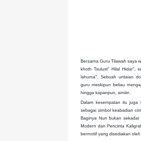
Bersama Guru Tilawah saya wa
khoth Tsulust" Hilal Hidar"
lahuma". Sebuah untaian d
guru
meskipun beliau mengaj
hingga kapanpun, amiiin.
Dalam kesempatan itu juga
sebagai simbol keabadian ci
Baginya Nun bukan sekadar 
Modern dan Pencinta Kaligr
bermotif yang disediakan ole