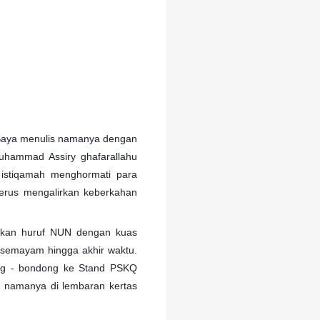
. Saya menulis namanya dengan
uhammad Assiry ghafarallahu
istiqamah menghormati para
terus mengalirkan keberkahan
skan huruf NUN dengan kuas
rsemayam hingga akhir waktu.
ng - bondong ke Stand PSKQ
 namanya di lembaran kertas