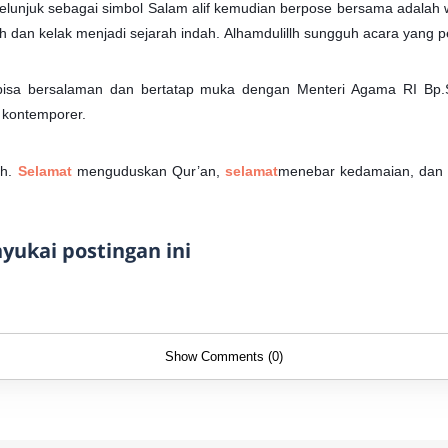
lunjuk sebagai simbol Salam alif kemudian berpose bersama adalah w
 dan kelak menjadi sejarah indah.
Alhamdulillh sungguh acara yang 
 bisa bersalaman dan bertatap muka dengan Menteri Agama RI Bp
 kontemporer.
ah.
Selamat
menguduskan Qur’an,
selamat
menebar kedamaian, da
ukai postingan ini
Show Comments (0)