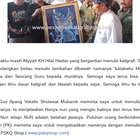
ktu masih Aliyyah KH.Hilal Haidar yang bergantian menulis kaligrafi
, sedangkan beliau menulis tambahan dibawah namanya "katabahu M
oa dari Seorang Guru kepada muridnya. Semoga saya terus bisa 
ari ilmu dasar kaligrafi dan tilawah kepada saya. Semoga ilmu itu 
 Gus Apang Vokalis Sholawat Mubarok meminta saya untuk menuli
ntanya. Ia menjelaskan Hanya nun yang mengisi hatinya dan terus be
Nun tetapi NUN adalah belahan jiwanya.
Puluhan orang berbondo
afi (PK) meminta saya untuk mengabadikan namanya dengan menulis
h PSKQ Shop (
www.pskqshop.com
).