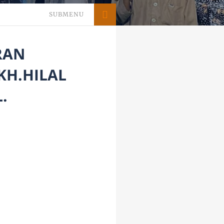
SUBMENU
RAN
KH.HILAL
.