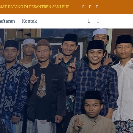
TANG DI PESANTREN SENI RUPA & KALIGRAFI AL QURAN (PSKQ MODER
aftaran
Kontak