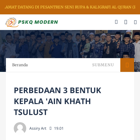
LAMAT DATANG DI PESANTREN SENI RUPA & KALIGRAFI AL QURAN (PS
Beranda
SUBMENU
PERBEDAAN 3 BENTUK
KEPALA 'AIN KHATH
TSULUST
Assiry Art
19.01