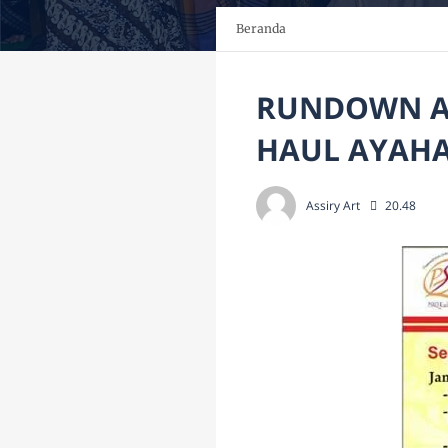
Beranda
RUNDOWN AC
HAUL AYAHA
Assiry Art
20.48