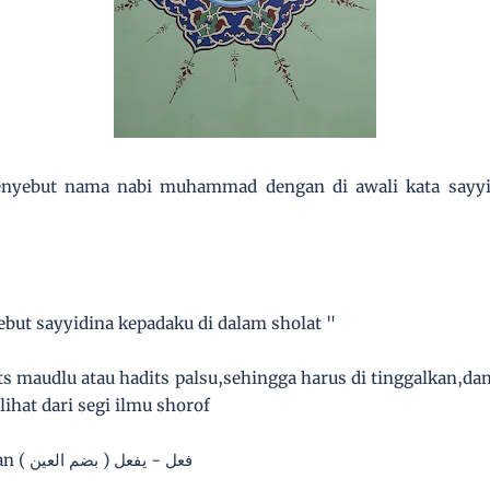
nyebut nama nabi muhammad dengan di awali kata sayyid
but sayyidina kepadaku di dalam sholat "
ts maudlu atau hadits palsu,sehingga harus di tinggalkan,dan
lihat dari segi ilmu shorof
ساد - يسود mengikuti wazan فعل - يفعل ( بضم العين )