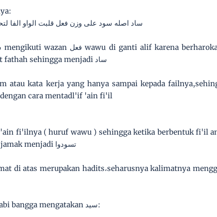
nya:
ساد اصله سود على وزن فعل قلبت الواو الفا لتحر
yang menyandang harokat fathah sehingga menjadi ساد
lazim atau kata kerja yang hanya sampai kepada failnya,seh
 dengan cara mentadl'if 'ain fi'il
in fi'ilnya ( huruf wawu ) sehingga ketika berbentuk fi'il a
perintah Waqi' mukhotob jamak menjadi تسودوا
i atas merupakan hadits،seharusnya kalimatnya menggunakan لا تسودوني
Justru dalam hadits lain nabi bangga mengatakan سيد: