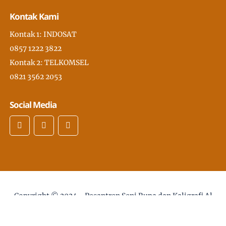
Kontak Kami
Kontak 1: INDOSAT
0857 1222 3822
Kontak 2: TELKOMSEL
0821 3562 2053
Social Media
Copyright © 2024 -
Pesantren Seni Rupa dan Kaligrafi Al
Quran Modern PSKQ, pertama di Asia Tenggara
- desain
web :
Sholikhan@gmail.com