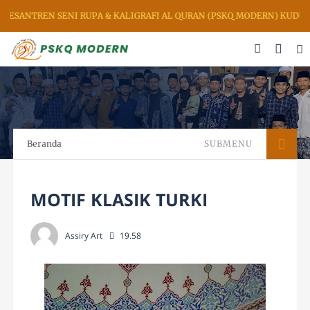
I RUPA & KALIGRAFI AL QURAN (PSKQ MODERN) KUDUS JAWA TENGAH 
Beranda
SUBMENU
MOTIF KLASIK TURKI
Assiry Art
19.58