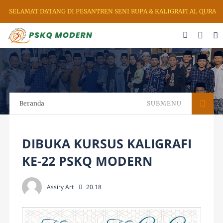
SELAMAT DATANG DI PESANTREN SENI RUPA & KALIGRAFI AL QURAN 
Beranda
SUBMENU
DIBUKA KURSUS KALIGRAFI
KE-22 PSKQ MODERN
Assiry Art
20.18