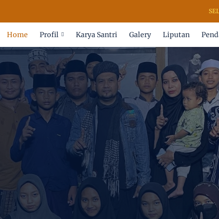
SELAMAT 
Home
Profil
Karya Santri
Galery
Liputan
Pend