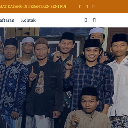
G DI PESANTREN SENI RUPA & KALIGRAFI AL QURAN (PSKQ MODERN) 
aftaran
Kontak