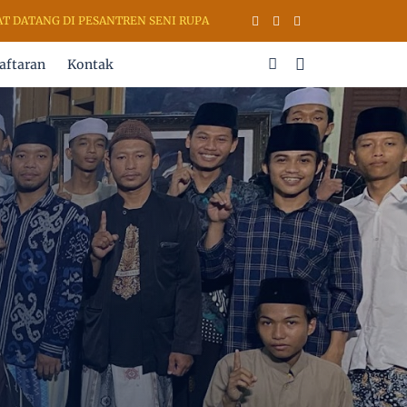
DI PESANTREN SENI RUPA & KALIGRAFI AL QURAN (PSKQ MODERN) KU
aftaran
Kontak