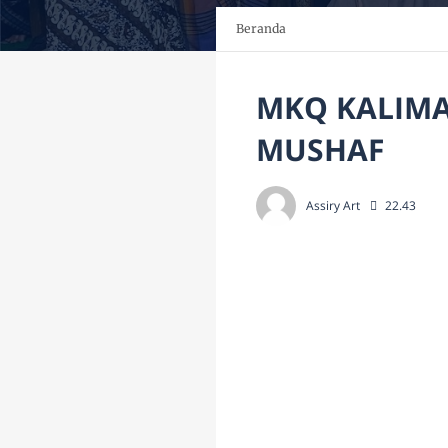
Beranda
MKQ KALIMA
MUSHAF
Assiry Art
22.43