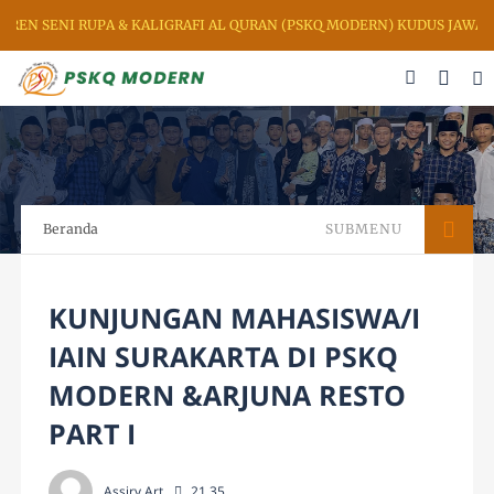
 RUPA & KALIGRAFI AL QURAN (PSKQ MODERN) KUDUS JAWA TENGAH I
Beranda
SUBMENU
KUNJUNGAN MAHASISWA/I
IAIN SURAKARTA DI PSKQ
MODERN &ARJUNA RESTO
PART I
Assiry Art
21.35