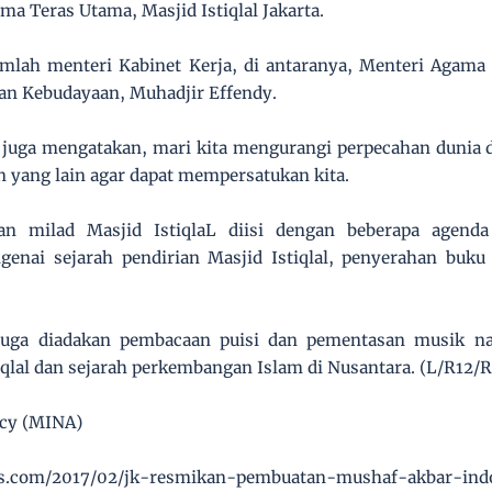
ma Teras Utama, Masjid Istiqlal Jakarta.
jumlah menteri Kabinet Kerja, di antaranya, Menteri Agam
an Kebudayaan, Muhadjir Effendy.
 juga mengatakan, mari kita mengurangi perpecahan dunia
n yang lain agar dapat mempersatukan kita.
n milad Masjid IstiqlaL diisi dengan beberapa agenda
nai sejarah pendirian Masjid Istiqlal, penyerahan buku ‘
juga diadakan pembacaan puisi dan pementasan musik nas
qlal dan sejarah perkembangan Islam di Nusantara. (L/R12/
ncy (MINA)
ws.com/2017/02/jk-resmikan-pembuatan-mushaf-akbar-ind