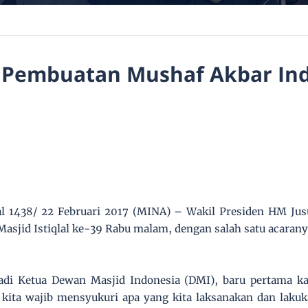
si
a.
(F
ot
o:
Fi
 Pembuatan Mushaf Akbar In
t
h
ri
/
M
I
N
A
)
l 1438/ 22 Februari 2017 (MINA) – Wakil Presiden HM Jusu
Masjid Istiqlal ke-39 Rabu malam, dengan salah satu acar
di Ketua Dewan Masjid Indonesia (DMI), baru pertama ka
a kita wajib mensyukuri apa yang kita laksanakan dan lakuk