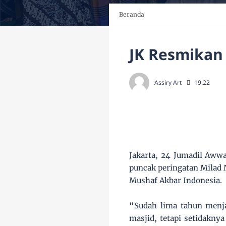
Beranda
JK Resmikan
Assiry Art
19.22
Jakarta, 24 Jumadil Awwa
puncak peringatan Milad 
Mushaf Akbar Indonesia.
“Sudah lima tahun menja
masjid, tetapi setidakny