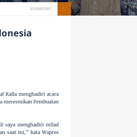
SUBMENU
donesia
f Kalla menghadiri acara
anya meresmikan Pembuatan
li saya menghadiri milad
an saat ini,” kata Wapres