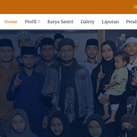
SELAM
Home
Profil
Karya Santri
Galery
Liputan
Pend