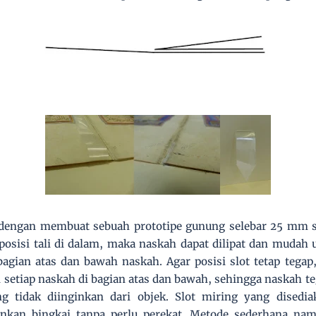
engan membuat sebuah prototipe gunung selebar 25 mm seti
osisi tali di dalam, maka naskah dapat dilipat dan mudah
agian atas dan bawah naskah. Agar posisi slot tetap tegap,
i setiap naskah di bagian atas dan bawah, sehingga naskah teg
 tidak diinginkan dari objek. Slot miring yang disedi
kan bingkai tanpa perlu perekat. Metode sederhana namu