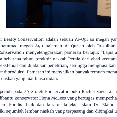
ter Beatty Conservation adalah sebuah Al-Qur'an megah y
hammad megah 890-halaman Al-Qur'an oleh Ruzbihan 
 Conservation menyelenggarakan pameran bertajuk "Lapis a
 beberapa tahun terakhir naskah Persia dari abad keenam 
a ekstensif dan dilakukan penelitian, sehingga menghasilkan
t diproduksi. Pameran ini menyajikan banyak temuan menar
a naskah yang luar biasa indah.
 penuh pada 2012 oleh konservator buku Rachel Sawicki, 
dibantu konservator Fiona McLees yang bertugas memperhal
lam kondisi baik dan kurator koleksi Islam Dr. Elaine
ki sejumlah lembar naskah yang terpasang dan dibingkai 