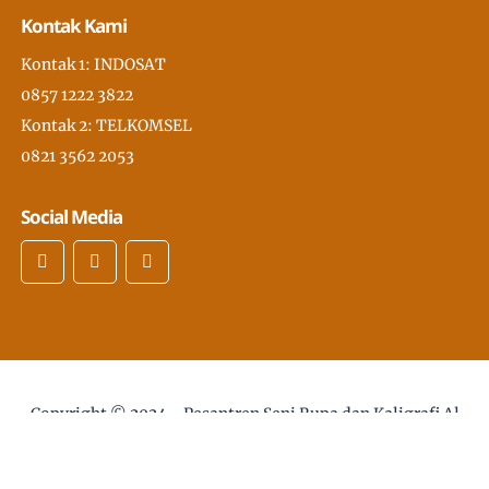
Kontak Kami
Kontak 1: INDOSAT
0857 1222 3822
Kontak 2: TELKOMSEL
0821 3562 2053
Social Media
Copyright © 2024 -
Pesantren Seni Rupa dan Kaligrafi Al
Quran Modern PSKQ, pertama di Asia Tenggara
- desain
web :
Sholikhan@gmail.com