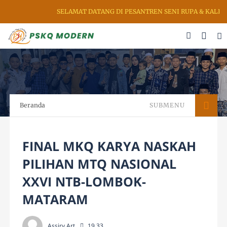
SELAMAT DATANG DI PESANTREN SENI RUPA & KALIGRA
Beranda
SUBMENU
FINAL MKQ KARYA NASKAH
PILIHAN MTQ NASIONAL
XXVI NTB-LOMBOK-
MATARAM
Assiry Art
19.33