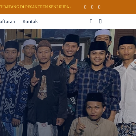
ANTREN SENI RUPA & KALIGRAFI AL QURAN (PSKQ MODERN) KUDUS JAW
aftaran
Kontak