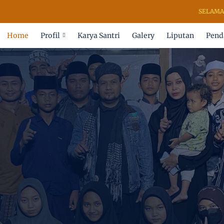
SELAMAT DATANG DI PES
Home
Profil
Karya Santri
Galery
Liputan
Pend